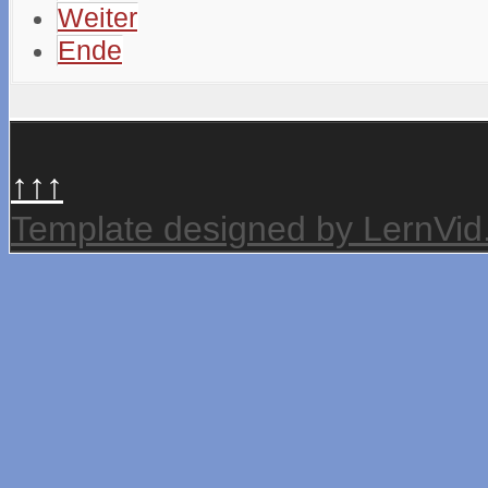
Weiter
Ende
↑↑↑
Template designed by LernVi