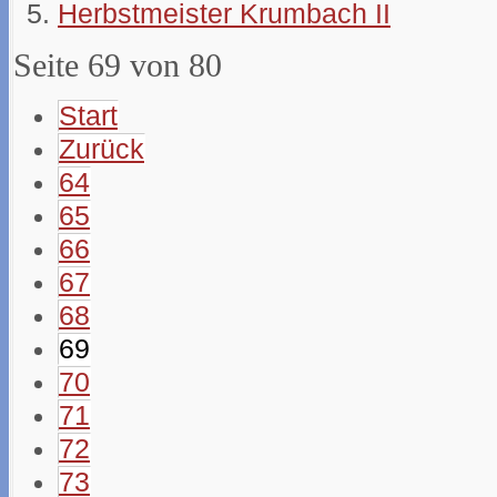
Herbstmeister Krumbach II
Seite 69 von 80
Start
Zurück
64
65
66
67
68
69
70
71
72
73