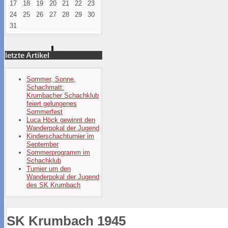
17
18
19
20
21
22
23
24
25
26
27
28
29
30
31
letzte Artikel
Sommer, Sonne,
Schachmatt:
Krumbacher Schachklub
feiert gelungenes
Sommerfest
Luca Höck gewinnt den
Wanderpokal der Jugend
Kinderschachturnier im
September
Sommerprogramm im
Schachklub
Turnier um den
Wanderpokal der Jugend
des SK Krumbach
SK Krumbach 1945