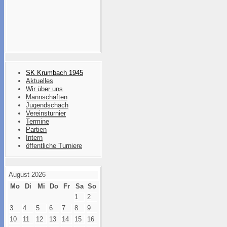
SK Krumbach 1945
Aktuelles
Wir über uns
Mannschaften
Jugendschach
Vereinsturnier
Termine
Partien
Intern
öffentliche Turniere
August 2026
Mo
Di
Mi
Do
Fr
Sa
So
1
2
3
4
5
6
7
8
9
10
11
12
13
14
15
16