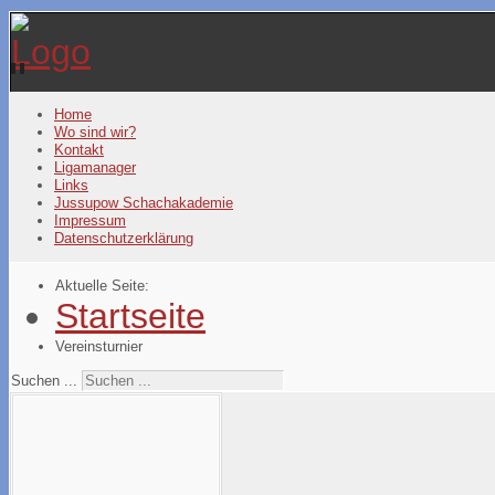
Year
Month
Year
Month
Home
Wo sind wir?
Kontakt
Ligamanager
Links
Jussupow Schachakademie
Impressum
Datenschutzerklärung
Aktuelle Seite:
Startseite
Vereinsturnier
Suchen ...