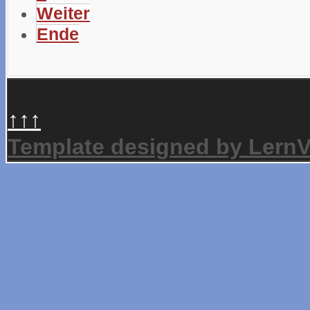
Weiter
Ende
↑↑↑
Template designed by Lern