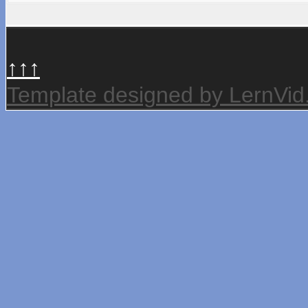
↑↑↑
Template designed by LernVi