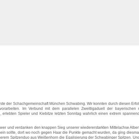
rste der Schachgemeinschaft München Schwabing. Wir konnten durch diesen Erfol
vorarbeiten. Im Verbund mit dem parallelen Zweitligaduell der bayerischen 
, erlebten Spieler und Kiebitze letzten Sonntag wahrlich einen extrem spannen
chwer und verdanken den knappen Sieg unserer wiedererstarkten Mittelachse Albert
sein sollte, dort wo noch gegen Haar die Punkte gemacht wurden, da ging diesmal
nserem Spitzenduo aus Weißenhorn die Egalisierung der Schwabinger Spitzen. Und