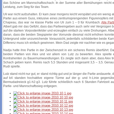
das Schöne am Mannschaftsschach: In der Summe aller Bemühungen reicht es a
Leistung, zum Sieg für das Team.
Uli war nicht aufzuhalten. Er kam zwar morgens leicht verspätet und ein wenig ab
Partei aus einem Guss, inklusive eines zentrumsprengenden Figurenopfers mit 
Chapeau, das war ne klasse Partie von Uli zum 1 – 0 für Krumbach.
Alle Par
Albert gab mir das Gefühl, dass das Partieeingeben auch sehr viel Vergnügen 
auf die starken Vorpostenfelder und erzeugten einfach zu viele Drohungen. Albert
daran, dass die beiden Siegspieler der Vorrunde diesmal nicht erhöhen konnten
Untergrund oder unzureichende Voraussicht, jedenfalls schlidderten beide Kar
Differenz muss ich einfach gewinnen. Mein Dad zeigte mir nachher wie es gega
Nadja hatte ihre Partie in der Zwischenzeit in ein sicheres Remis überführt. 
beiden Partien von Alex und vor allem von Lutz zu bewerten. Alex spielte
Kontrahenten zu Bauernumwandlungen. Es zeigte sich dann aber, dass Alex tr
Schach geben kann. Remis nach 5,5 Stunden und insgesamt 3,5 – 3,5. Genau d
Rudi spielte.
Lutz stand nicht nur gut, er stand richtig gut und je länger die Partie andauer
auf b4 standen hochaktive eigene Türme auf der g- und h-Linie gegenüber
Bermudadreieck g1-h2-g3. Lutz führte schließlich nach 6 Stunden Fahrtzeit
Partie- und Mannschaftssieg entgegen.