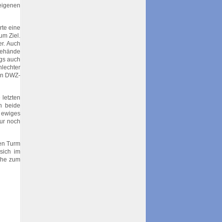
 eigenen
rte eine
um Ziel.
r. Auch
 behände
ngs auch
hlechter
gen DWZ-
 letzten
n beide
r ewiges
nur noch
hen Turm
sich im
che zum