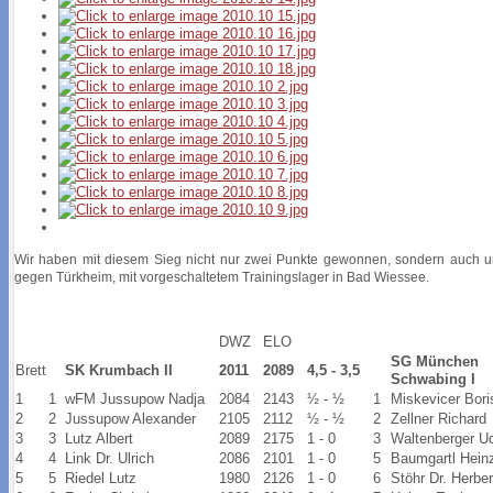
Wir haben mit diesem Sieg nicht nur zwei Punkte gewonnen, sondern auch un
gegen Türkheim, mit vorgeschaltetem Trainingslager in Bad Wiessee.
DWZ
ELO
SG München
Brett
SK Krumbach II
2011
2089
4,5 - 3,5
Schwabing I
1
1
wFM Jussupow Nadja
2084
2143
½ - ½
1
Miskevicer Bori
2
2
Jussupow Alexander
2105
2112
½ - ½
2
Zellner Richard
3
3
Lutz Albert
2089
2175
1 - 0
3
Waltenberger U
4
4
Link Dr. Ulrich
2086
2101
1 - 0
5
Baumgartl Hein
5
5
Riedel Lutz
1980
2126
1 - 0
6
Stöhr Dr. Herber