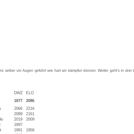
s selber vor Augen geführt wie hart wir kämpfen können. Weiter geht’s in drei
DWZ
ELO
1877
2086
s
2066
2216
2089
2161
do
2019
2009
z
1897
t
1891
1956