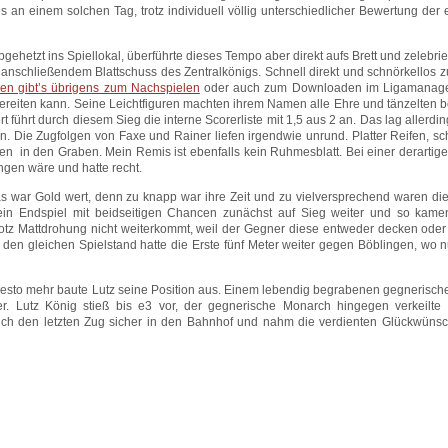
n einem solchen Tag, trotz individuell völlig unterschiedlicher Bewertung der
gehetzt ins Spiellokal, überführte dieses Tempo aber direkt aufs Brett und zelebrie
anschließendem Blattschuss des Zentralkönigs. Schnell direkt und schnörkellos z
tien gibt’s übrigens zum Nachspielen
oder auch zum Downloaden im Ligamanage
bereiten kann. Seine Leichtfiguren machten ihrem Namen alle Ehre und tänzelten
 führt durch diesem Sieg die interne Scorerliste mit 1,5 aus 2 an. Das lag allerdi
. Die Zugfolgen von Faxe und Rainer liefen irgendwie unrund. Platter Reifen, sc
ren in den Graben. Mein Remis ist ebenfalls kein Ruhmesblatt. Bei einer derarti
ngen wäre und hatte recht.
Das war Gold wert, denn zu knapp war ihre Zeit und zu vielversprechend waren die
 ein Endspiel mit beidseitigen Chancen zunächst auf Sieg weiter und so kame
otz Mattdrohung nicht weiterkommt, weil der Gegner diese entweder decken ode
en gleichen Spielstand hatte die Erste fünf Meter weiter gegen Böblingen, wo 
te, desto mehr baute Lutz seine Position aus. Einem lebendig begrabenen gegnerisc
. Lutz König stieß bis e3 vor, der gegnerische Monarch hingegen verkeilte 
 auch den letzten Zug sicher in den Bahnhof und nahm die verdienten Glückwüns