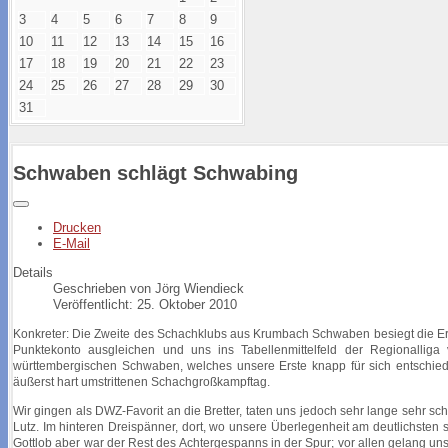
3
4
5
6
7
8
9
10
11
12
13
14
15
16
17
18
19
20
21
22
23
24
25
26
27
28
29
30
31
Schwaben schlägt Schwabing
Drucken
E-Mail
Details
Geschrieben von
Jörg Wiendieck
Veröffentlicht: 25. Oktober 2010
Konkreter: Die Zweite des Schachklubs aus Krumbach Schwaben besiegt die E
Punktekonto ausgleichen und uns ins Tabellenmittelfeld der Regionalliga 
württembergischen Schwaben, welches unsere Erste knapp für sich entschied
äußerst hart umstrittenen Schachgroßkampftag.
Wir gingen als DWZ-Favorit an die Bretter, taten uns jedoch sehr lange sehr s
Lutz. Im hinteren Dreispänner, dort, wo unsere Überlegenheit am deutlichsten 
Gottlob aber war der Rest des Achtergespanns in der Spur; vor allen gelang u