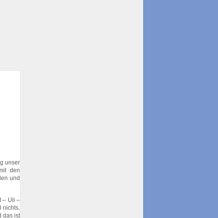
g unser
mit den
den und
 – Uli –
 nichts.
 das ist