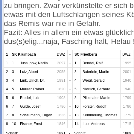
zu bringen. Zwar verkünstelte er sich
etwas mit den Luftschlangen seines Kö
das Remis war nie in Gefahr.
Fazit: Alles in allem ein etwas glücklic
dus(s)elig...naja, Fasching halt, Helau 
1
SK Krumbach
DWZ
-
SC Friedberg
DWZ
1
1
Jussupow, Nadia
2097
-
1
Bendel, Ralf
1995
2
3
Lutz, Albert
2055
-
3
Baierlein, Martin
2001
3
4
Link, Ulrich, Dr.
1991
-
4
Weigl, Gerald
1940
4
5
Maurer, Rainer
1820
-
5
Nierlich, Gerhard
1940
5
6
Riedel, Lutz
1908
-
8
Pfitzmaier, Martin
1799
6
7
Gulde, Josef
1780
-
10
Forster, Rudolf
1786
7
8
Schaumann, Eugen
1636
-
13
Kemmerling, Thomas
1779
8
10
Fischer, Ernst
1846
-
14
Lutz, Andreas
1715
Schnitt:
1891
-
Schnitt:
1869