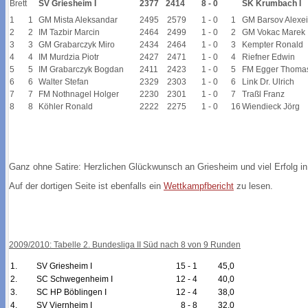
Brett
SV Griesheim I
2377
2414
8 - 0
SK Krumbach I
1
1
GM Mista Aleksandar
2495
2579
1 - 0
1
GM Barsov Alexei
2
2
IM Tazbir Marcin
2464
2499
1 - 0
2
GM Vokac Marek
3
3
GM Grabarczyk Miro
2434
2464
1 - 0
3
Kempter Ronald
4
4
IM Murdzia Piotr
2427
2471
1 - 0
4
Riefner Edwin
5
5
IM Grabarczyk Bogdan
2411
2423
1 - 0
5
FM Egger Thoma
6
6
Walter Stefan
2329
2303
1 - 0
6
Link Dr. Ulrich
7
7
FM Nothnagel Holger
2230
2301
1 - 0
7
Traßl Franz
8
8
Köhler Ronald
2222
2275
1 - 0
16
Wiendieck Jörg
Ganz ohne Satire: Herzlichen Glückwunsch an Griesheim und viel Erfolg in
Auf der dortigen Seite ist ebenfalls ein
Wettkampfbericht
zu lesen.
2009/2010: Tabelle 2. Bundesliga II Süd nach 8 von 9 Runden
1.
SV Griesheim I
15 - 1
45,0
2.
SC Schwegenheim I
12 - 4
40,0
3.
SC HP Böblingen I
12 - 4
38,0
4.
SV Viernheim I
8 - 8
32,0