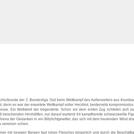
Vorschlußrunde der 2. Bundesliga Süd beim Wettkampf des Außenseiters aus Krumb
t, denn es war der erwartete Wettkampf voller Herzblut, beiderseits kompromisslos
esse. Ein Wettstreit der begeisterte. Schon vor dem ersten Zug richteten sich z
ß heischenden Hirnhälften, nur darauf wartend 64 kampfbereite schwarzweiße Fig
ena der Gedanken in ein Blitzlichtgewitter, das sich mit dem heulenden Wind dr
 vereinen schien.
anier
mit riesigen Bergen fast rohen Fleisches körperlich und durch die Beschäfti