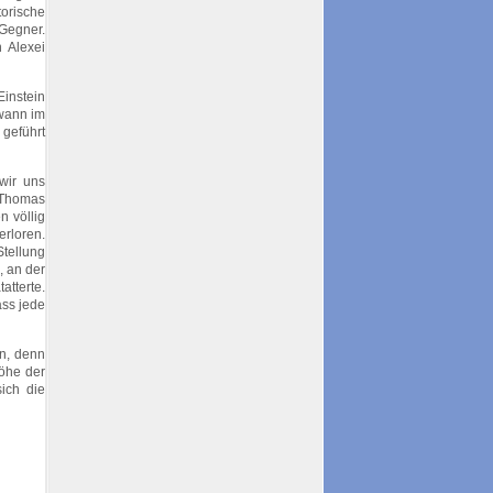
orische
 Gegner.
 Alexei
Einstein
wann im
 geführt
wir uns
i Thomas
n völlig
erloren.
Stellung
, an der
atterte.
ass jede
n, denn
öhe der
ich die