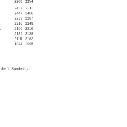
2200
2254
2457
2511
2447
2466
2233
2287
2216
2248
s
2156
2216
2134
2128
2115
2182
1844
1995
 der 1. Bundesliga!