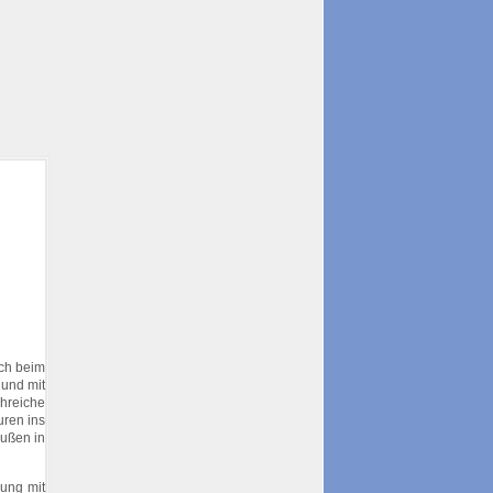
ach beim
 und mit
ahreiche
uren ins
außen in
gung mit