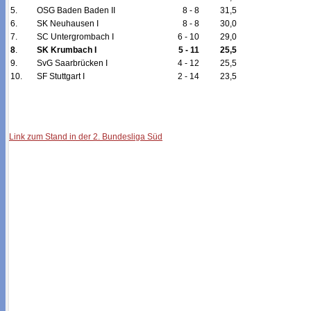
5.
OSG Baden Baden II
8 - 8
31,5
6.
SK Neuhausen I
8 - 8
30,0
7.
SC Untergrombach I
6 - 10
29,0
8
.
SK Krumbach I
5 - 11
25,5
9.
SvG Saarbrücken I
4 - 12
25,5
10.
SF Stuttgart I
2 - 14
23,5
Link zum Stand in der 2. Bundesliga Süd