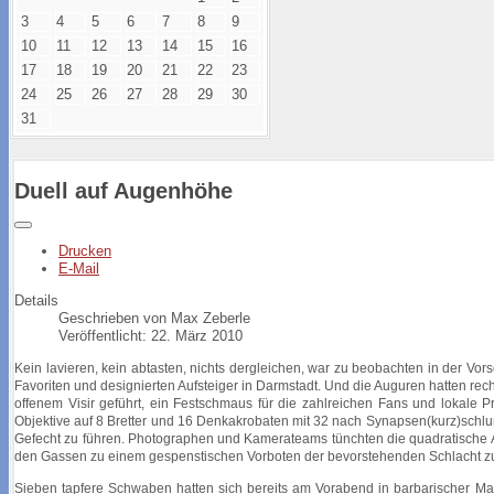
3
4
5
6
7
8
9
10
11
12
13
14
15
16
17
18
19
20
21
22
23
24
25
26
27
28
29
30
31
Duell auf Augenhöhe
Drucken
E-Mail
Details
Geschrieben von
Max Zeberle
Veröffentlicht: 22. März 2010
Kein lavieren, kein abtasten, nichts dergleichen, war zu beobachten in der 
Favoriten und designierten Aufsteiger in Darmstadt. Und die Auguren hatten rech
offenem Visir geführt, ein Festschmaus für die zahlreichen Fans und lokale Pr
Objektive auf 8 Bretter und 16 Denkakrobaten mit 32 nach Synapsen(kurz)schlu
Gefecht zu führen. Photographen und Kamerateams tünchten die quadratische Ar
den Gassen zu einem gespenstischen Vorboten der bevorstehenden Schlacht zu
Sieben tapfere Schwaben hatten sich bereits am Vorabend
in barbarischer M