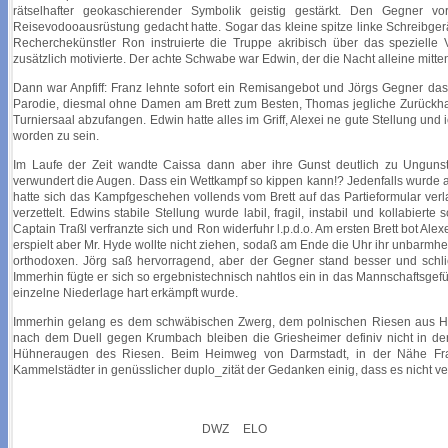
rätselhafter geokaschierender Symbolik geistig gestärkt. Den Gegner v
Reisevodooausrüstung gedacht hatte. Sogar das kleine spitze linke Schreibger
Recherchekünstler Ron instruierte die Truppe akribisch über das speziell
zusätzlich motivierte. Der achte Schwabe war Edwin, der die Nacht alleine mitt
Dann war Anpfiff: Franz lehnte sofort ein Remisangebot und Jörgs Gegner das 
Parodie, diesmal ohne Damen am Brett zum Besten, Thomas jegliche Zurückha
Turniersaal abzufangen. Edwin hatte alles im Griff, Alexei ne gute Stellung und 
worden zu sein.
Im Laufe der Zeit wandte Caissa dann aber ihre Gunst deutlich zu Unguns
verwundert die Augen. Dass ein Wettkampf so kippen kann!? Jedenfalls wurde au
hatte sich das Kampfgeschehen vollends vom Brett auf das Partieformular verl
verzettelt. Edwins stabile Stellung wurde labil, fragil, instabil und kollabie
Captain Traßl verfranzte sich und Ron widerfuhr l.p.d.o. Am ersten Brett bot Ale
erspielt aber Mr. Hyde wollte nicht ziehen, sodaß am Ende die Uhr ihr unbarmherzi
orthodoxen. Jörg saß hervorragend, aber der Gegner stand besser und schlie
Immerhin fügte er sich so ergebnistechnisch nahtlos ein in das Mannschaftsgefüg
einzelne Niederlage hart erkämpft wurde.
Immerhin gelang es dem schwäbischen Zwerg, dem polnischen Riesen aus Hess
nach dem Duell gegen Krumbach bleiben die Griesheimer definiv nicht in d
Hühneraugen des Riesen. Beim Heimweg von Darmstadt, in der Nähe Frank
Kammelstädter in genüsslicher duplo_zität der Gedanken einig, dass es nicht v
DWZ
ELO