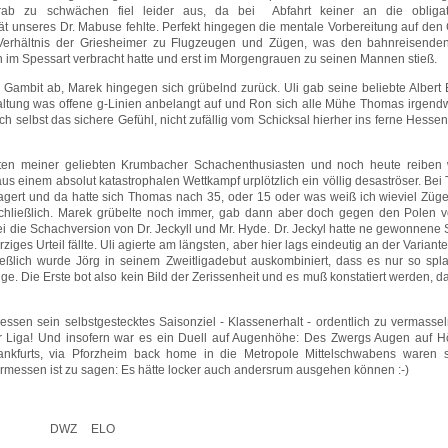
orab zu schwächen fiel leider aus, da bei Abfahrt keiner an die obligat
ät unseres Dr. Mabuse fehlte. Perfekt hingegen die mentale Vorbereitung auf den
e Verhältnis der Griesheimer zu Flugzeugen und Zügen, was den bahnreisenden
en im Spessart verbracht hatte und erst im Morgengrauen zu seinen Mannen stieß.
Gambit ab, Marek hingegen sich grübelnd zurück. Uli gab seine beliebte Albert 
ltung was offene g-Linien anbelangt auf und Ron sich alle Mühe Thomas irgend
ich selbst das sichere Gefühl, nicht zufällig vom Schicksal hierher ins ferne Hessen
ten meiner geliebten Krumbacher Schachenthusiasten und noch heute reiben 
s einem absolut katastrophalen Wettkampf urplötzlich ein völlig desaströser. Be
agert und da hatte sich Thomas nach 35, oder 15 oder was weiß ich wieviel Züge
rte schließlich. Marek grübelte noch immer, gab dann aber doch gegen den Polen v
xei die Schachversion von Dr. Jeckyll und Mr. Hyde. Dr. Jeckyl hatte ne gewonnene 
ges Urteil fällte. Uli agierte am längsten, aber hier lags eindeutig an der Variante
ßlich wurde Jörg in seinem Zweitligadebut auskombiniert, dass es nur so splat
e. Die Erste bot also kein Bild der Zerissenheit und es muß konstatiert werden, d
en sein selbstgestecktes Saisonziel - Klassenerhalt - ordentlich zu vermassel
er Liga! Und insofern war es ein Duell auf Augenhöhe: Des Zwergs Augen auf H
furts, via Pforzheim back home in die Metropole Mittelschwabens waren s
ermessen ist zu sagen: Es hätte locker auch andersrum ausgehen können :-)
DWZ
ELO